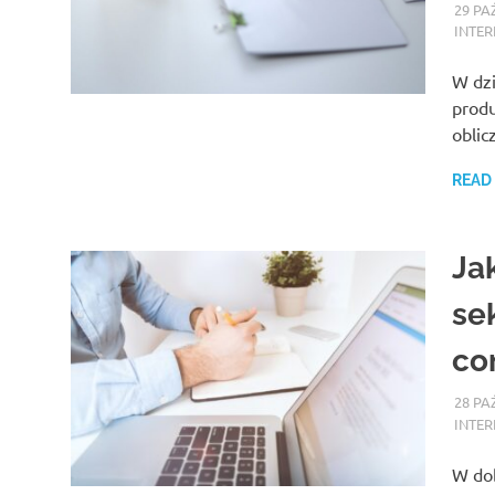
29 PA
INTER
W dzi
produ
oblic
READ
Ja
se
co
28 PA
INTER
W dob