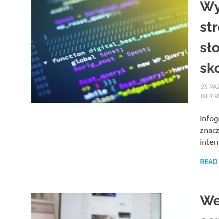
Wy
st
sł
sk
25 PA
INTER
Infog
znacz
inter
READ
We