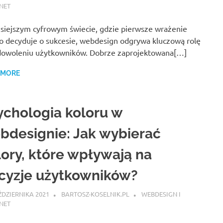
NET
siejszym cyfrowym świecie, gdzie pierwsze wrażenie
o decyduje o sukcesie, webdesign odgrywa kluczową rolę
dowoleniu użytkowników. Dobrze zaprojektowana[…]
 MORE
ychologia koloru w
bdesignie: Jak wybierać
lory, które wpływają na
cyzje użytkowników?
ŹDZIERNIKA 2021
BARTOSZ-KOSELNIK.PL
WEBDESIGN I
NET