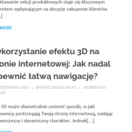
ktowanie sekcji produktowych staje się kluczowym
entem wpływającym na decyzje zakupowe klientów.
]
 MORE
korzystanie efektu 3D na
ronie internetowej: Jak nadal
pewnić łatwą nawigację?
ŹDZIERNIKA 2021
BARTOSZ-KOSELNIK.PL
WEBDESIGN I
NET
 3D może diametralnie zmienić sposób, w jaki
ownicy postrzegają Twoją stronę internetową, nadając
owoczesny i dynamiczny charakter. Jednak[…]