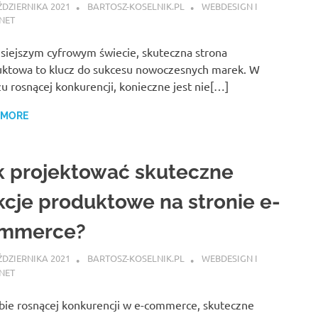
ŹDZIERNIKA 2021
BARTOSZ-KOSELNIK.PL
WEBDESIGN I
NET
siejszym cyfrowym świecie, skuteczna strona
ktowa to klucz do sukcesu nowoczesnych marek. W
zu rosnącej konkurencji, konieczne jest nie[…]
 MORE
k projektować skuteczne
kcje produktowe na stronie e-
mmerce?
ŹDZIERNIKA 2021
BARTOSZ-KOSELNIK.PL
WEBDESIGN I
NET
ie rosnącej konkurencji w e-commerce, skuteczne