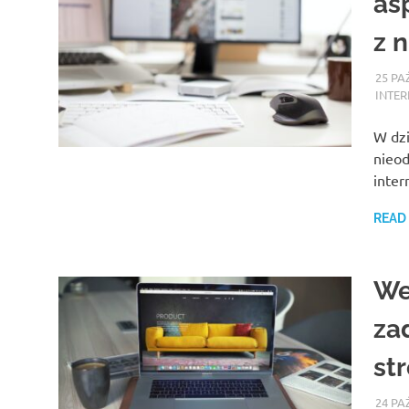
as
z 
25 PA
INTER
W dzi
nieod
inter
READ
We
za
st
24 PA