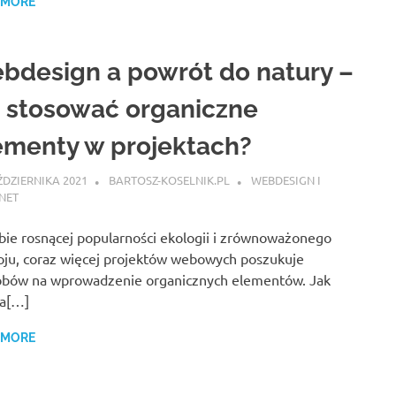
 MORE
bdesign a powrót do natury –
k stosować organiczne
ementy w projektach?
ŹDZIERNIKA 2021
BARTOSZ-KOSELNIK.PL
WEBDESIGN I
NET
ie rosnącej popularności ekologii i zrównoważonego
ju, coraz więcej projektów webowych poszukuje
obów na wprowadzenie organicznych elementów. Jak
ra[…]
 MORE