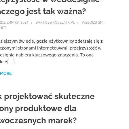
aczego jest tak ważna?
ŹDZIERNIKA 2021
BARTOSZ-KOSELNIK.PL
WEBDESIGN I
NET
siejszym świecie, gdzie użytkownicy zderzają się z
iczonymi stronami internetowymi, przejrzystość w
signie nabiera kluczowego znaczenia. To ona
duje[…]
 MORE
k projektować skuteczne
rony produktowe dla
woczesnych marek?