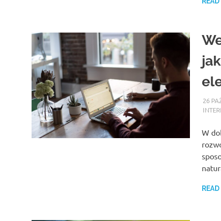
READ
We
ja
el
26 PA
INTER
W dob
rozwo
spos
natu
READ