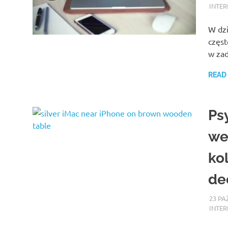
INTER
W dzi
częst
w za
READ
Ps
we
ko
de
23 PA
INTER