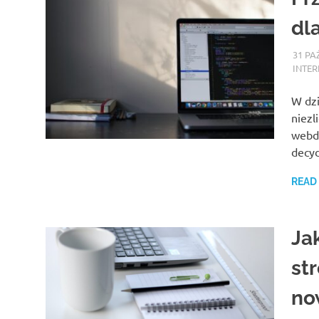
dl
31 PA
INTER
W dzi
niezl
webde
decy
READ
Ja
st
no