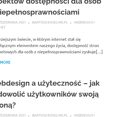
pektów dostępności dla osób
niepełnosprawnościami
ŹDZIERNIKA 2021
BARTOSZ-KOSELNIK.PL
WEBDESIGN I
NET
siejszym świecie, w którym internet stał się
łącznym elementem naszego życia, dostępność stron
netowych dla osób z niepełnosprawnościami zyskuje[…]
 MORE
bdesign a użyteczność – jak
dowolić użytkowników swoją
roną?
ŹDZIERNIKA 2021
BARTOSZ-KOSELNIK.PL
WEBDESIGN I