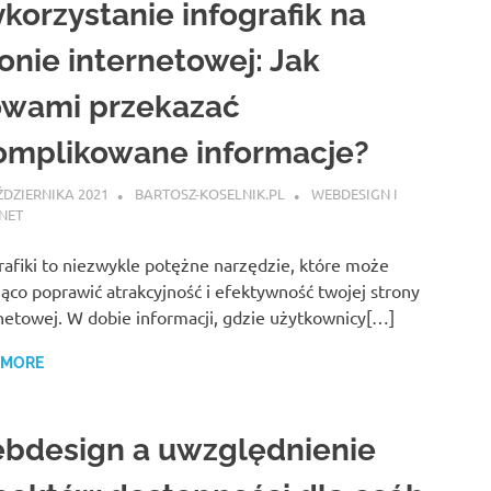
korzystanie infografik na
ronie internetowej: Jak
owami przekazać
omplikowane informacje?
ŹDZIERNIKA 2021
BARTOSZ-KOSELNIK.PL
WEBDESIGN I
NET
rafiki to niezwykle potężne narzędzie, które może
ąco poprawić atrakcyjność i efektywność twojej strony
netowej. W dobie informacji, gdzie użytkownicy[…]
 MORE
bdesign a uwzględnienie