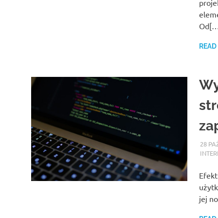
proje
elem
Od[…
READ
Wy
st
za
28 PA
INTER
Efekt
użytk
jej n