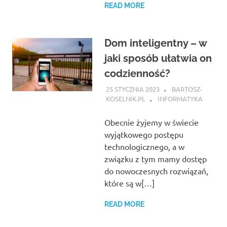
READ MORE
Dom inteligentny – w
jaki sposób ułatwia on
codzienność?
25 STYCZNIA 2023
BARTOSZ-
KOSELNIK.PL
INFORMATYKA
Obecnie żyjemy w świecie
wyjątkowego postępu
technologicznego, a w
związku z tym mamy dostęp
do nowoczesnych rozwiązań,
które są w[…]
READ MORE