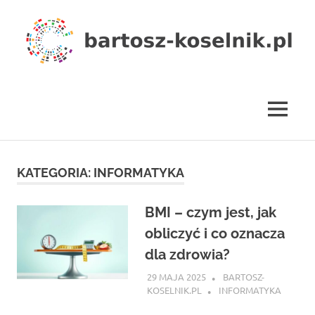
Skip
to
content
bartosz-
koselnik.pl
MENU
KATEGORIA:
INFORMATYKA
BMI – czym jest, jak
obliczyć i co oznacza
dla zdrowia?
29 MAJA 2025
BARTOSZ-
KOSELNIK.PL
INFORMATYKA