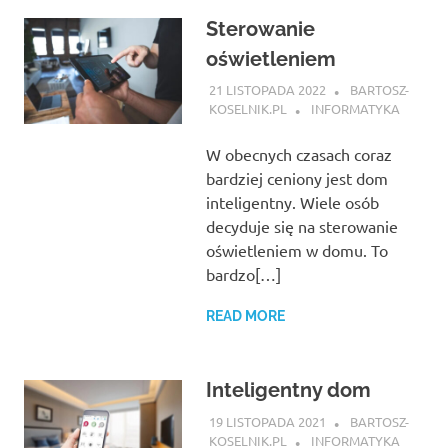
Sterowanie
oświetleniem
21 LISTOPADA 2022
BARTOSZ-
KOSELNIK.PL
INFORMATYKA
W obecnych czasach coraz
bardziej ceniony jest dom
inteligentny. Wiele osób
decyduje się na sterowanie
oświetleniem w domu. To
bardzo[…]
READ MORE
Inteligentny dom
19 LISTOPADA 2021
BARTOSZ-
KOSELNIK.PL
INFORMATYKA