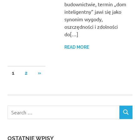
budownictwie, termin „dom
inteligentny” jawi się jako
synonim wygody,
oszczędności i zdolności
do[…]
READ MORE
Stronicowanie
NEXT
1
2
»
POSTS
wpisów
Search
SEARCH
for:
OSTATNIE WPISY