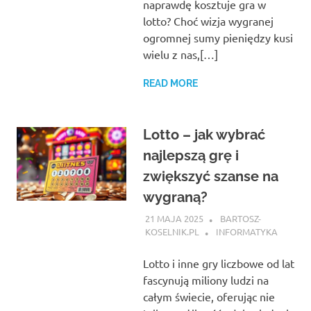
naprawdę kosztuje gra w
lotto? Choć wizja wygranej
ogromnej sumy pieniędzy kusi
wielu z nas,[…]
READ MORE
Lotto – jak wybrać
najlepszą grę i
zwiększyć szanse na
wygraną?
21 MAJA 2025
BARTOSZ-
KOSELNIK.PL
INFORMATYKA
Lotto i inne gry liczbowe od lat
fascynują miliony ludzi na
całym świecie, oferując nie