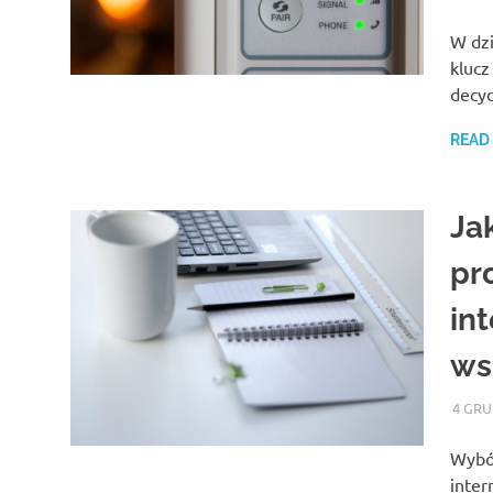
W dzi
klucz
decy
READ
Ja
pr
in
ws
4 GRU
Wybór
inter