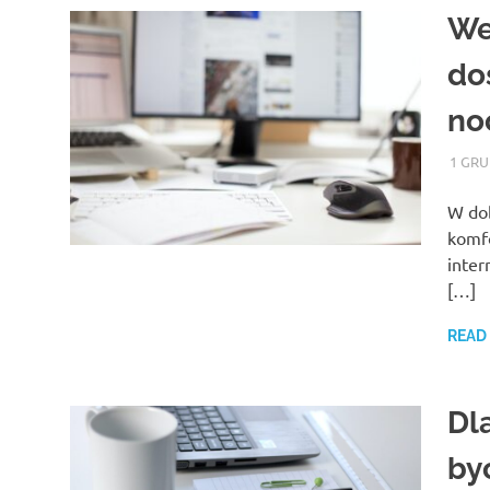
We
do
no
1 GRU
W dob
komfo
inter
[…]
READ
Dl
by