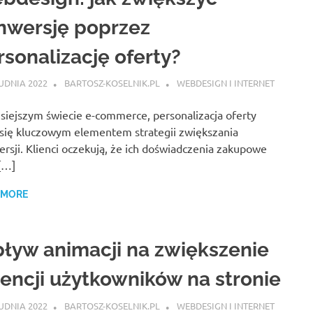
nwersję poprzez
rsonalizację oferty?
UDNIA 2022
BARTOSZ-KOSELNIK.PL
WEBDESIGN I INTERNET
siejszym świecie e-commerce, personalizacja oferty
 się kluczowym elementem strategii zwiększania
rsji. Klienci oczekują, że ich doświadczenia zakupowe
[…]
 MORE
ływ animacji na zwiększenie
tencji użytkowników na stronie
UDNIA 2022
BARTOSZ-KOSELNIK.PL
WEBDESIGN I INTERNET