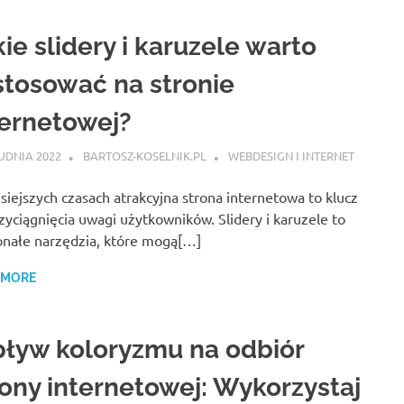
ie slidery i karuzele warto
stosować na stronie
ternetowej?
UDNIA 2022
BARTOSZ-KOSELNIK.PL
WEBDESIGN I INTERNET
siejszych czasach atrakcyjna strona internetowa to klucz
zyciągnięcia uwagi użytkowników. Slidery i karuzele to
nałe narzędzia, które mogą[…]
 MORE
ływ koloryzmu na odbiór
rony internetowej: Wykorzystaj