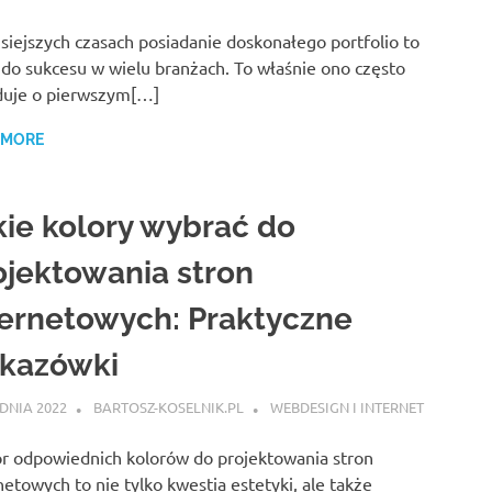
siejszych czasach posiadanie doskonałego portfolio to
 do sukcesu w wielu branżach. To właśnie ono często
duje o pierwszym[…]
 MORE
kie kolory wybrać do
ojektowania stron
ternetowych: Praktyczne
kazówki
DNIA 2022
BARTOSZ-KOSELNIK.PL
WEBDESIGN I INTERNET
 odpowiednich kolorów do projektowania stron
netowych to nie tylko kwestia estetyki, ale także