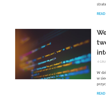
strat
READ
We
tw
in
4 GRU
W dzi
w sie
przyc
READ