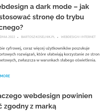
bdesign a dark mode – jak
stosować stronę do trybu
cnego?
DNIA 2022
BARTOSZ-KOSELNIK.PL
WEBDESIGN I INTERNET
ie cyfrowej, coraz więcej użytkowników poszukuje
rtowych rozwiązań, które ułatwiają korzystanie ze stron
netowych, zwłaszcza w warunkach słabego oświetlenia.
 MORE
aczego webdesign powinien
ć zgodny z marką