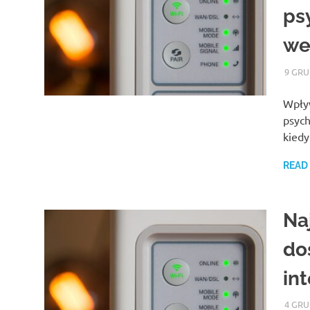
ps
we
9 GRU
Wpływ
psych
kiedy
READ
Na
do
in
4 GRU