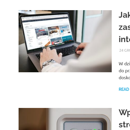
Jak
za
in
24 GR
W dzi
do pr
dosko
READ
Wp
st