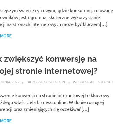
siejszym świecie cyfrowym, gdzie konkurencja o uwagę
owników jest ogromna, skuteczne wykorzystanie
cji na stronach internetowych może być kluczem[…]
 MORE
k zwiększyć konwersję na
ojej stronie internetowej?
UDNIA 2022
BARTOSZ-KOSELNIK.PL
WEBDESIGN I INTERNET
szenie konwersji na stronie internetowej to kluczowy
ażdego właściciela biznesu online. W dobie rosnącej
rencji oraz zmieniających się oczekiwań[…]
 MORE