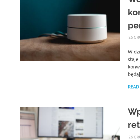
ko
pe
26 GR
W dzi
staje
konwe
będą
READ
Wp
re
26 GR