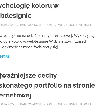
ychologię koloru w
bdesignie
DNIA 2022
BARTOSZ-KOSELNIK.PL
WEBDESIGN I INTERNET
 koloryzmu na odbiór strony internetowej: Wykorzystaj
ologię koloru w webdesignie W dzisiejszych czasach,
 większość naszego życia toczy się[…]
 MORE
jważniejsze cechy
skonałego portfolio na stronie
ternetowej
DNIA 2022
BARTOSZ-KOSELNIK.PL
WEBDESIGN I INTERNET