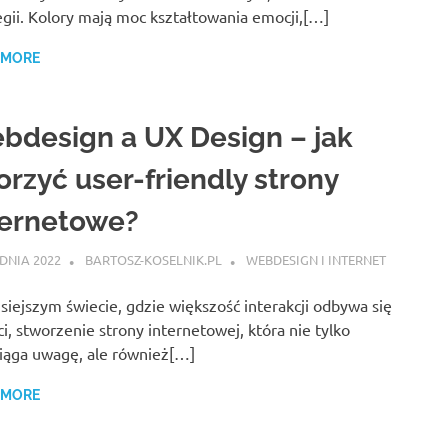
egii. Kolory mają moc kształtowania emocji,[…]
 MORE
bdesign a UX Design – jak
orzyć user-friendly strony
ternetowe?
DNIA 2022
BARTOSZ-KOSELNIK.PL
WEBDESIGN I INTERNET
siejszym świecie, gdzie większość interakcji odbywa się
ci, stworzenie strony internetowej, która nie tylko
iąga uwagę, ale również[…]
 MORE