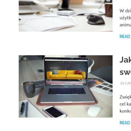
W dzi
użytk
anima
READ
Ja
sw
26 GR
Zwięk
cel k
konku
READ