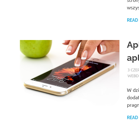
wszys
READ
Ap
ap
3 CZE
WEBDE
W dzi
dodat
pragn
READ