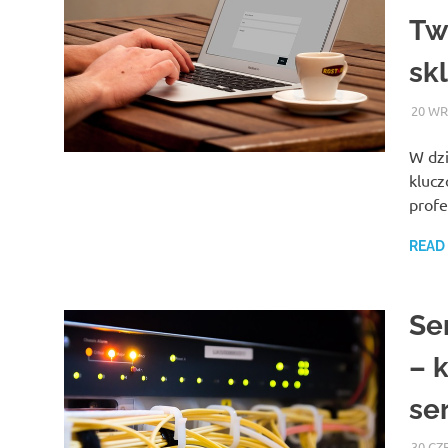
Tw
sk
20 WR
W dzi
klucz
profe
READ
Se
– 
se
30 CZ