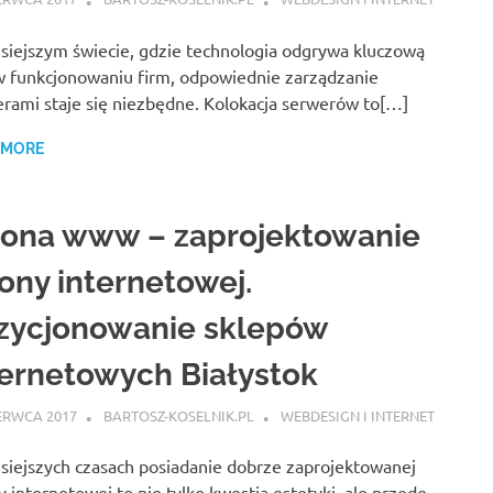
siejszym świecie, gdzie technologia odgrywa kluczową
w funkcjonowaniu firm, odpowiednie zarządzanie
rami staje się niezbędne. Kolokacja serwerów to[…]
 MORE
rona www – zaprojektowanie
rony internetowej.
zycjonowanie sklepów
ternetowych Białystok
ERWCA 2017
BARTOSZ-KOSELNIK.PL
WEBDESIGN I INTERNET
siejszych czasach posiadanie dobrze zaprojektowanej
y internetowej to nie tylko kwestia estetyki, ale przede