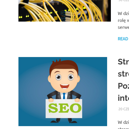
W dzi
rolę 
serwe
READ
St
st
Po
in
20 CZ
W dzi
stron