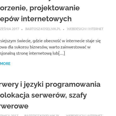
orzenie, projektowanie
lepów internetowych
ZEŚNIA 2017
BARTOSZ-KOSELNIK.PL
WEBDESIGN I INTERNET
siejszym świecie, gdzie obecność w internecie staje się
owa dla sukcesu biznesów, warto zainwestować w
sjonalną stronę internetową lub[…]
 MORE
rwery i języki programowania
kolokacja serwerów, szafy
rwerowe
ERWCA 2017
BARTOSZ-KOSELNIK.PL
WEBDESIGN I INTERNET