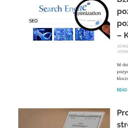
po
po
– 
20 PA
INTER
W dob
pozyc
klucz
READ
Pr
st