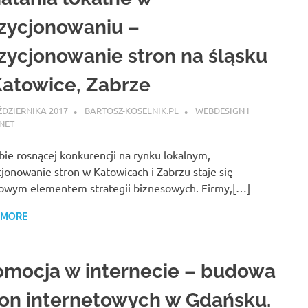
zycjonowaniu –
zycjonowanie stron na śląsku
Katowice, Zabrze
ŹDZIERNIKA 2017
BARTOSZ-KOSELNIK.PL
WEBDESIGN I
NET
ie rosnącej konkurencji na rynku lokalnym,
jonowanie stron w Katowicach i Zabrzu staje się
owym elementem strategii biznesowych. Firmy,[…]
 MORE
omocja w internecie – budowa
ron internetowych w Gdańsku.