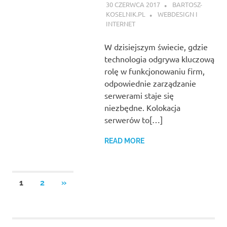
30 CZERWCA 2017
BARTOSZ-
KOSELNIK.PL
WEBDESIGN I
INTERNET
W dzisiejszym świecie, gdzie
technologia odgrywa kluczową
rolę w funkcjonowaniu firm,
odpowiednie zarządzanie
serwerami staje się
niezbędne. Kolokacja
serwerów to[…]
READ MORE
Stronicowanie
NEXT
1
2
»
POSTS
wpisów