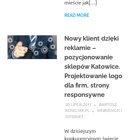
mieście jak[…]
READ MORE
Nowy klient dzięki
reklamie –
pozycjonowanie
sklepów Katowice.
Projektowanie logo
dla firm, strony
responsywne
30 LIPCA 2017
BARTOSZ-
KOSELNIK.PL
WEBDESIGN I
INTERNET
W dzisiejszym
konkurencyjnym świecie