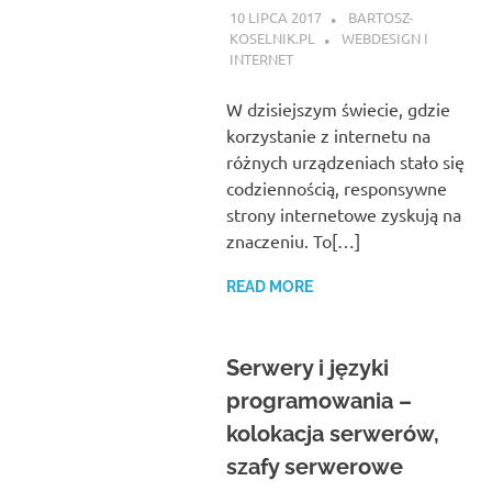
10 LIPCA 2017
BARTOSZ-
KOSELNIK.PL
WEBDESIGN I
INTERNET
W dzisiejszym świecie, gdzie
korzystanie z internetu na
różnych urządzeniach stało się
codziennością, responsywne
strony internetowe zyskują na
znaczeniu. To[…]
READ MORE
Serwery i języki
programowania –
kolokacja serwerów,
szafy serwerowe