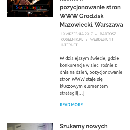
pozycjonowanie stron
WWW Grodzisk
Mazowiecki, Warszawa
10 WRZEŚNIA 2017
BARTOSZ-
KOSELNIK.PL
WEBDESIGN I
INTERNET
W dzisiejszym świecie, gdzie
konkurencja w sieci rośnie z
dnia na dzień, pozycjonowanie
stron WWW staje się
kluczowym elementem
strategii[…]
READ MORE
Szukamy nowych