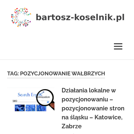
Skip
to
content
bartosz-
koselnik.pl
MENU
TAG:
POZYCJONOWANIE WAŁBRZYCH
Działania lokalne w
pozycjonowaniu –
pozycjonowanie stron
na śląsku – Katowice,
Zabrze