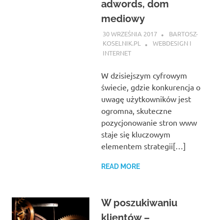
adwords, dom
mediowy
30 WRZEŚNIA 2017
BARTOSZ-
KOSELNIK.PL
WEBDESIGN I
INTERNET
W dzisiejszym cyfrowym
świecie, gdzie konkurencja o
uwagę użytkowników jest
ogromna, skuteczne
pozycjonowanie stron www
staje się kluczowym
elementem strategii[…]
READ MORE
W poszukiwaniu
klientów –