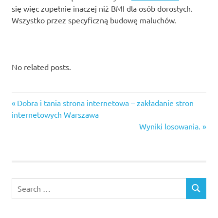
się więc zupełnie inaczej niż BMI dla osób dorosłych.
Wszystko przez specyficzną budowę maluchów.
No related posts.
BMI
Previous
Nawigacja
Dobra i tania strona internetowa – zakładanie stron
dla
Post:
internetowych Warszawa
dzieci
wpisu
Next
Wyniki losowania.
jakie
Post:
jest
moje
ip
Search
SEARCH
for: