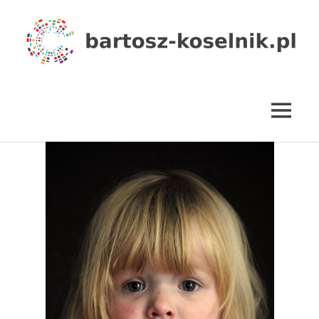
Skip
to
content
bartosz-
koselnik.pl
MENU