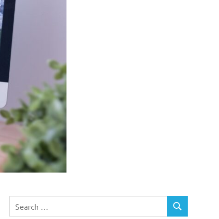
Search
SEARCH
for: