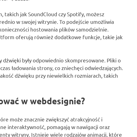
m, takich jak SoundCloud czy Spotify, możesz
dnio w swojej witrynie. To podejście umożliwia
konieczności hostowania plików samodzielnie.
atform oferują również dodatkowe funkcje, takie jak
y dźwięki były odpowiednio skompresowane. Pliki o
zas ładowania strony, co zniechęci odwiedzających.
kość dźwięku przy niewielkich rozmiarach, takich
sować w webdesignie?
óre może znacznie zwiększyć atrakcyjność i
one interaktywność, pomagają w nawigacji oraz
y witryny. Istnieje wiele rodzajów animacji, które