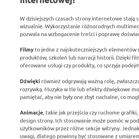
W dzisiejszych czasach strony internetowe stają s
wizualnie. Wykorzystanie różnorodnych multimediów
pozwala na wzbogacenie treści i poprawę doświ
to jedne z najskuteczniejszych elementów 
Filmy
produktów, szkoleń lub narracji historii. Dzięki
oferowane usługi czy produkty, co sprzyja podej
również odgrywają ważną rolę, zwłaszcza
Dźwięki
rozrywką. Muzyka w tle lub efekty dźwiękowe mog
pamiętać, aby nie były one zbyt nachalne, co mog
, takie jak przejścia czy ruchome grafi
Animacje
design strony. Ich stosowanie może pomóc w pod
użytkowników przez różne sekcje witryny. Jedna
uwagi, dlatego powinny być stosowane z umiare