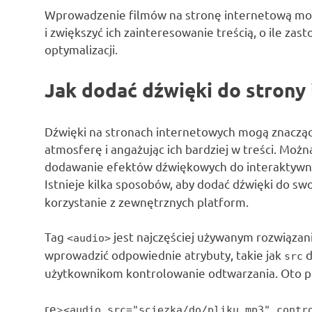
Wprowadzenie filmów na stronę internetową mo
i zwiększyć ich zainteresowanie treścią, o ile za
optymalizacji.
Jak dodać dźwięki do strony
Dźwięki na stronach internetowych mogą znaczą
atmosferę i angażując ich bardziej w treści. Możn
dodawanie efektów dźwiękowych do interaktywny
Istnieje kilka sposobów, aby dodać dźwięki do swo
korzystanie z zewnętrznych platform.
Tag
jest najczęściej używanym rozwiązan
<audio>
wprowadzić odpowiednie atrybuty, takie jak
d
src
użytkownikom kontrolowanie odtwarzania. Oto pr
re>
<audio src="sciezka/do/pliku.mp3" contr