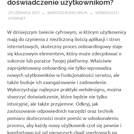
doświadczenie użytkownikom?
29 CZERWCA 2021
BARTOSZ-KOSELNIK.PL
WEBDESIGN I
INTERNET
W dzisiejszym świecie cyfrowym, w którym użytkownicy
mają do czynienia z niezliczoną ilością aplikacji i stron
internetowych, skuteczny proces onboardingowy staje
się kluczowym elementem, który może zdecydować o
sukcesie lub porażce Twojej platformy. Właściwie
zaprojektowany onboarding nie tylko wprowadza
nowych użytkowników w funkcjonalności serwisu, ale
także buduje ich zaangażowanie i zadowolenie.
Wykorzystując najlepsze praktyki webdesignu, można
stworzyć doświadczenie, które będzie nie tylko
intuicyjne, ale także przyjemne. Odkryj, jak
zastosowanie odpowiednich narzędzi oraz technik
pomiaru skuteczności może pomóc w udoskonaleniu
procesu, aby każdy nowy użytkownik czuł się pewnie i
komfortowo już od pierwszych chwil spędzonych na