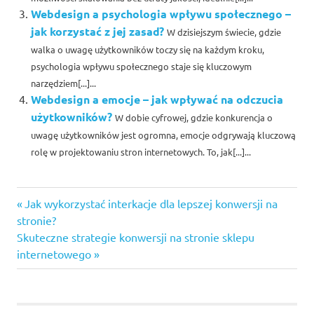
Webdesign a psychologia wpływu społecznego –
jak korzystać z jej zasad?
W dzisiejszym świecie, gdzie
walka o uwagę użytkowników toczy się na każdym kroku,
psychologia wpływu społecznego staje się kluczowym
narzędziem[...]...
Webdesign a emocje – jak wpływać na odczucia
użytkowników?
W dobie cyfrowej, gdzie konkurencja o
uwagę użytkowników jest ogromna, emocje odgrywają kluczową
rolę w projektowaniu stron internetowych. To, jak[...]...
Previous
Nawigacja
Jak wykorzystać interkacje dla lepszej konwersji na
Post:
stronie?
wpisu
Next
Skuteczne strategie konwersji na stronie sklepu
Post:
internetowego