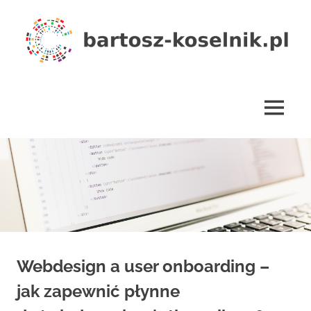
Skip
to
content
bartosz-
koselnik.pl
MENU
Webdesign a user onboarding –
jak zapewnić płynne