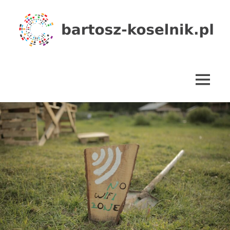
Skip
to
content
bartosz-
koselnik.pl
MENU