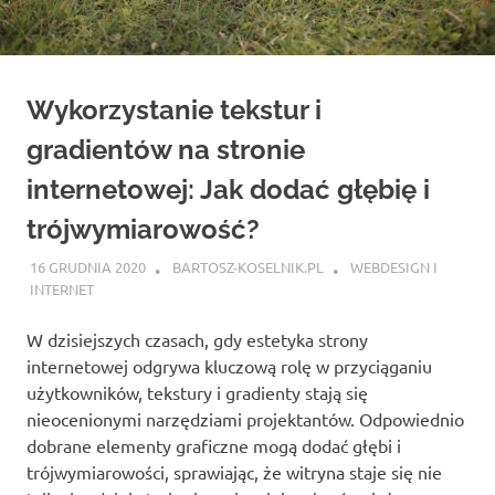
Wykorzystanie tekstur i
gradientów na stronie
internetowej: Jak dodać głębię i
trójwymiarowość?
16 GRUDNIA 2020
BARTOSZ-KOSELNIK.PL
WEBDESIGN I
INTERNET
W dzisiejszych czasach, gdy estetyka strony
internetowej odgrywa kluczową rolę w przyciąganiu
użytkowników, tekstury i gradienty stają się
nieocenionymi narzędziami projektantów. Odpowiednio
dobrane elementy graficzne mogą dodać głębi i
trójwymiarowości, sprawiając, że witryna staje się nie