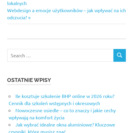
Post:
lokalnych
wpisu
Next
Webdesign a emocje użytkowników – jak wpływać na ich
Post:
odczucia?
Search
SEARCH
for:
OSTATNIE WPISY
Ile kosztuje szkolenie BHP online w 2026 roku?
Cennik dla szkoleń wstępnych i okresowych
Nowoczesne osiedle – co to znaczy i jakie cechy
wpływają na komfort życia
Jak wybrać idealne okna aluminiowe? Kluczowe
czynniki, które musisz znać