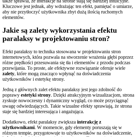
także sprawia, że interakcje na stronie stają się bardziej intuicyjne.
Kluczowe jest jednak, aby wdrażając ten efekt, pamiętać o umiarze,
aby nie przytłoczyć użytkownika zbyt dużą ilością ruchomych
elementów.
Jakie są zalety wykorzystania efektu
paralaksy w projektowaniu stron?
Efekt paralaksy to technika stosowana w projektowaniu stron
internetowych, która pozwala na stworzenie wrażenia głębi poprzez
różne prędkości przesuwania się tła i elementów z przodu podczas
przewijania. To proste, ale efektywne rozwiązanie oferuje wiele
zalety
, które mogą znacząco wpłynąć na doświadczenia
użytkowników i estetykę strony.
Jedną z głównych zalet efektu paralaksy jest jego zdolność do
poprawy
estetyki strony
. Dzięki atrakcyjnym wizualizacjom, strona
zyskuje nowoczesny i dynamiczny wygląd, co może przyciągnąć
uwagę odwiedzających. Takie wizualne efekty sprawiają, że strona
staje się bardziej interesująca i angażująca.
Dodatkowo, efekt paralaksy zwiększa
interakcję z
użytkownikami
. W momencie, gdy elementy poruszają się w
różnym tempie, przygotowuje to użytkowników na doświadczenie,