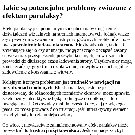
Jakie są potencjalne problemy związane z
efektem paralaksy?
Efekt paralaksy jest popularnym sposobem na wzbogacenie
doświadczeń wizualnych na stronach internetowych, jednak wiąże
się z pewnymi wyzwaniami. Jednym z głównych problemów może
być
spowolnienie ładowania strony
. Efekty wizualne, takie jak
zmieniające się tło czy animacje, mogą znacząco obciążać zasoby
serwera oraz przyspieszenie przesyłania danych, co w rezultacie
prowadzi do dłuższego czasu ładowania strony. Użytkownicy mogą
zniechęcać się, gdy strona działa wolno, co wpływa na ich ogólne
zadowolenie z korzystania z witryny.
Kolejnym istotnym problemem jest
trudność w nawigacji na
urządzeniach mobilnych
. Efekt paralaksy, jeśli nie jest
dostosowany do różnorodnych rozmiarów ekranów, może sprawić,
że elementy interaktywne będą trudniejsze do dotknięcia lub
przeglądania. Użytkownicy mobilni często korzystają z więkego
palca, co może prowadzić do frustracji, jeśli interaktywny element
jest zbyt mały lub źle umiejscowiony.
Co więcej, niewłaściwie zaimplementowany efekt paralaksy może
prowadzić do
frustracji użytkowników
. Jeśli animacje są zbyt