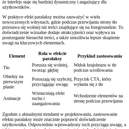
że interfejs staje się bardziej dynamiczny i angażujący dla
użytkowników.
W praktyce efekt paralaksy można zauważyć w wielu
nowoczesnych witrynach, gdzie podczas przewijania strony tło
przesuwa się wolniej niż treści znajdujące się na foregroundzie. To
doświadczenie wizualne dodaje atrakcyjności oraz wpływa na
postrzeganie hierarchii treści, a także umożliwia lepsze skupienie
uwagi na kluczowych elementach.
Rola w efekcie
Element
Przykład zastosowania
paralaksy
Porusza się wolniej,
Widok krajobrazu w tle
Tło
tworząc głębię
podczas scrollowania
Obiekty na
Poruszają się szybciej,
Przycisk CTA, który
pierwszym
przyciągając uwagę
wyłania się z tła
planie
Wzmacniają efekt
Wchodzenie elementów na
Animacje
ruchu i
stronę podczas przewijania
zaangażowania
Zgodnie z aktualnymi trendami w projektowaniu, zastosowanie
efektu paralaksy może znacznie poprawić doświadczenie
użytkownika. Odpowiednio wprowadzony ruch przyciąga uwagę, a