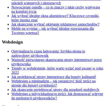
szkoleń wstępnych i okresowych
Nowoczesne osiedle – co to znaczy i jakie cechy wpływają
na komfort życia
Jak wybrać idealne okna aluminiowe? Kluczowe czynniki,
które musisz znać
Jak skutecznie wybrać oklejanie reklamowe samochodów?
Meble na wymiar – jak wybrać idealne rozwiązania dla
Twojego wnętrza?
Webdesign
Optymalizacja czasu ładowania: Szybka strona to
zadowolony użytkownik
Ważność pierwotnego skanowania strony internetowej przez
użytkownika
Trendy w webdesignie, które warto wziąć pod uwagę w roku
2022
Jak projektować strony internetowe dla branży kulinarně
Webdesign a minimalizm – jak ograniczyć ilość treści na
stronie dla lepszej czytelności?
Jak skutecznie projektować strony dla urządzeń mobilnych
Webdesign a indywidualizacja treści: Jak dostosować witrynę
do preferencji użytkowników?