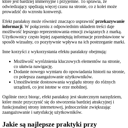
które jest bardziej immersyjne i przyjemne. To sprawia, że
odwiedzający spędzają więcej czasu na stronie, co z kolei może
prowadzić do wzrostu konwersji.
Efekt paralaksy może również znacząco usprawnić
przekazywanie
informacji
. W połączeniu z odpowiednim układem treści daje
możliwość lepszego reprezentowania emocji związanych z marką.
Użytkownicy często lepiej zapamiętują informacje przedstawione w
sposób wizualny, co pozytywnie wpływa na ich postrzeganie marki.
Inne korzyści z wykorzystania efektu paralaksy obejmują:
Możliwość wyróżnienia kluczowych elementów na stronie,
co ułatwia nawigację.
Dodanie nowego wymiaru do opowiadania historii na stronie,
co polepsza zaangażowanie użytkowników.
Umożliwienie dostosowania wyglądu strony do różnych
urządzeń, co jest istotne w erze mobilnej.
Ogólnie rzecz biorąc, efekt paralaksy jest skutecznym narzędziem,
które może przyczynić się do stworzenia bardziej atrakcyjnej i
funkcjonalnej strony internetowej, jednocześnie zwiększając
zaangażowanie i satysfakcję użytkowników.
Jakie są najlepsze praktyki przy