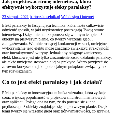
Jak projektować stronę internetową, która
efektywnie wykorzystuje efekty paralaksy?
23 sierpnia 2021
bartosz-koselnik.pl
Webdesign i internet
Efekt paralaksy to fascynująca technika, która może całkowicie
odmienić sposób, w jaki użytkownicy postrzegają Twoją stronę
internetową. Dzięki niemu, tło porusza się w innym tempie niż
obiekty na pierwszym planie, co tworzy wrażenie głębi i
zaangażowania. W dobie rosnącej konkurencji w sieci, umiejętne
wykorzystanie tego efektu może znacząco zwiększyć atrakcyjność
oraz interaktywność witryny. Jednak aby osiągnąć zamierzony
efekt, kluczowe jest nie tylko zrozumienie zasad działania paralaksy,
ale także umiejętne stosowanie jej w praktyce. Warto przyjrzeć się
zarówno korzyściom, jak i potencjalnym pułapkom związanym z
tym rozwiązaniem.
Co to jest efekt paralaksy i jak działa?
Efekt paralaksy to innowacyjna technika wizualna, która zyskuje
coraz większą popularność w projektowaniu stron internetowych
oraz aplikacji. Polega ona na tym, że tło porusza się z inną
prędkością niż obiekty znajdujące się na pierwszym planie. Dzięki
temu tworzy się wrażenie głębi oraz trójwymiarowości, co sprawia,