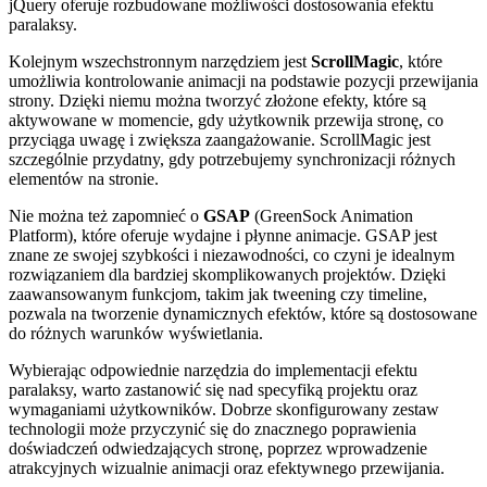
jQuery oferuje rozbudowane możliwości dostosowania efektu
paralaksy.
Kolejnym wszechstronnym narzędziem jest
ScrollMagic
, które
umożliwia kontrolowanie animacji na podstawie pozycji przewijania
strony. Dzięki niemu można tworzyć złożone efekty, które są
aktywowane w momencie, gdy użytkownik przewija stronę, co
przyciąga uwagę i zwiększa zaangażowanie. ScrollMagic jest
szczególnie przydatny, gdy potrzebujemy synchronizacji różnych
elementów na stronie.
Nie można też zapomnieć o
GSAP
(GreenSock Animation
Platform), które oferuje wydajne i płynne animacje. GSAP jest
znane ze swojej szybkości i niezawodności, co czyni je idealnym
rozwiązaniem dla bardziej skomplikowanych projektów. Dzięki
zaawansowanym funkcjom, takim jak tweening czy timeline,
pozwala na tworzenie dynamicznych efektów, które są dostosowane
do różnych warunków wyświetlania.
Wybierając odpowiednie narzędzia do implementacji efektu
paralaksy, warto zastanowić się nad specyfiką projektu oraz
wymaganiami użytkowników. Dobrze skonfigurowany zestaw
technologii może przyczynić się do znacznego poprawienia
doświadczeń odwiedzających stronę, poprzez wprowadzenie
atrakcyjnych wizualnie animacji oraz efektywnego przewijania.