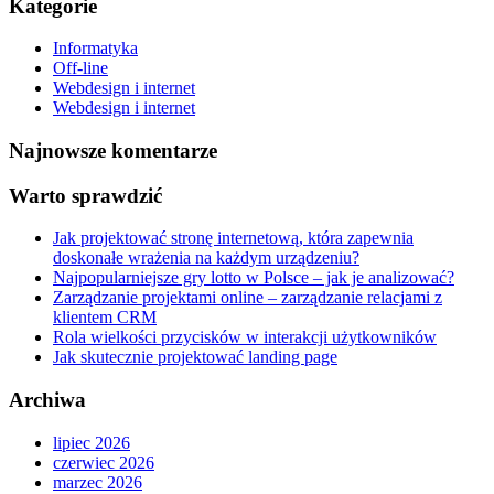
Kategorie
Informatyka
Off-line
Webdesign i internet
Webdesign i internet
Najnowsze komentarze
Warto sprawdzić
Jak projektować stronę internetową, która zapewnia
doskonałe wrażenia na każdym urządzeniu?
Najpopularniejsze gry lotto w Polsce – jak je analizować?
Zarządzanie projektami online – zarządzanie relacjami z
klientem CRM
Rola wielkości przycisków w interakcji użytkowników
Jak skutecznie projektować landing page
Archiwa
lipiec 2026
czerwiec 2026
marzec 2026