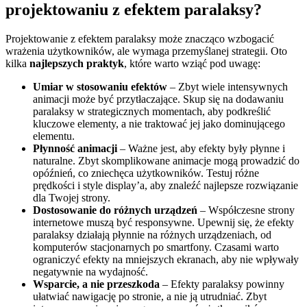
projektowaniu z efektem paralaksy?
Projektowanie z efektem paralaksy może znacząco wzbogacić
wrażenia użytkowników, ale wymaga przemyślanej strategii. Oto
kilka
najlepszych praktyk
, które warto wziąć pod uwagę:
Umiar w stosowaniu efektów
– Zbyt wiele intensywnych
animacji może być przytłaczające. Skup się na dodawaniu
paralaksy w strategicznych momentach, aby podkreślić
kluczowe elementy, a nie traktować jej jako dominującego
elementu.
Płynność animacji
– Ważne jest, aby efekty były płynne i
naturalne. Zbyt skomplikowane animacje mogą prowadzić do
opóźnień, co zniechęca użytkowników. Testuj różne
prędkości i style display’a, aby znaleźć najlepsze rozwiązanie
dla Twojej strony.
Dostosowanie do różnych urządzeń
– Współczesne strony
internetowe muszą być responsywne. Upewnij się, że efekty
paralaksy działają płynnie na różnych urządzeniach, od
komputerów stacjonarnych po smartfony. Czasami warto
ograniczyć efekty na mniejszych ekranach, aby nie wpływały
negatywnie na wydajność.
Wsparcie, a nie przeszkoda
– Efekty paralaksy powinny
ułatwiać nawigację po stronie, a nie ją utrudniać. Zbyt