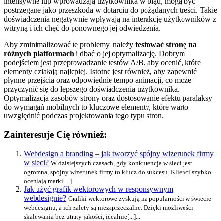
intensywne lub wprowadzają użytkownika w błąd, mogą być
postrzegane jako przeszkoda w dotarciu do pożądanych treści. Takie
doświadczenia negatywnie wpływają na interakcję użytkowników z
witryną i ich chęć do ponownego jej odwiedzenia.
Aby zminimalizować te problemy, należy
testować stronę na
różnych platformach
i dbać o jej optymalizację. Dobrym
podejściem jest przeprowadzanie testów A/B, aby ocenić, które
elementy działają najlepiej. Istotne jest również, aby zapewnić
płynne przejścia oraz odpowiednie tempo animacji, co może
przyczynić się do lepszego doświadczenia użytkownika.
Optymalizacja zasobów strony oraz dostosowanie efektu paralaksy
do wymagań mobilnych to kluczowe elementy, które warto
uwzględnić podczas projektowania tego typu stron.
Zainteresuje Cię również:
Webdesign a branding – jak tworzyć spójny wizerunek firmy
w sieci?
W dzisiejszych czasach, gdy konkurencja w sieci jest
ogromna, spójny wizerunek firmy to klucz do sukcesu. Klienci szybko
oceniają marki[...]...
Jak użyć grafik wektorowych w responsywnym
webdesignie?
Grafiki wektorowe zyskują na popularności w świecie
webdesignu, a ich zalety są niezaprzeczalne. Dzięki możliwości
skalowania bez utraty jakości, idealnie[...]...