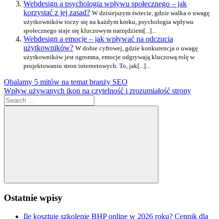
Webdesign a psychologia wpływu społecznego – jak
korzystać z jej zasad?
W dzisiejszym świecie, gdzie walka o uwagę
użytkowników toczy się na każdym kroku, psychologia wpływu
społecznego staje się kluczowym narzędziem[...]...
Webdesign a emocje – jak wpływać na odczucia
użytkowników?
W dobie cyfrowej, gdzie konkurencja o uwagę
użytkowników jest ogromna, emocje odgrywają kluczową rolę w
projektowaniu stron internetowych. To, jak[...]...
Nawigacja
Previous
Obalamy 5 mitów na temat branży SEO
Post:
Next
Wpływ używanych ikon na czytelność i zrozumiałość strony
wpisu
Post:
Search
for:
Search
Ostatnie wpisy
Ile kosztuje szkolenie BHP online w 2026 roku? Cennik dla