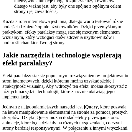
intensywne animacje mogą rozpraszać użytkowników,
dlatego ważne jest, aby były one spójne z ogólnym celem
strony i jej zawartością.
Każda strona internetowa jest inna, dlatego warto testować różne
podejścia i zbierać opinie użytkowników. Dzięki przemyślanym
praktykom, efekty paralaksy mogą stać się mocnym elementem
wizualnym, który wzbogaci doświadczenia użytkowników i
podkreśli charakter Twojej strony.
Jakie narzędzia i technologie wspierają
efekt paralaksy?
Efekt paralaksy stał się popularnym rozwiązaniem w projektowaniu
stron internetowych, dzięki któremu można uzyskać głębię i
atrakcyjność wizualną. Aby wdrożyć ten efekt, można skorzystać z
różnych narzędzi i technologii, które znacznie ułatwiają jego
implementację.
Jednym z najpopularniejszych narzędzi jest
jQuery
, które pozwala
na łatwe manipulowanie elementami na stronie za pomocą prostych
skryptów. Dzięki jQuery można dodać efekty przewijania oraz
animacje, które będą działały na różnych urządzeniach, co czyni
strony bardziej responsywnymi. W połączeniu z innymi wtyczkami,