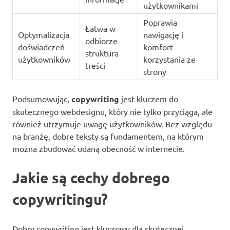
użytkownikami
Poprawia
Łatwa w
Optymalizacja
nawigację i
odbiorze
doświadczeń
komfort
struktura
użytkowników
korzystania ze
treści
strony
Podsumowując,
copywriting
jest kluczem do
skutecznego webdesignu, który nie tylko przyciąga, ale
również utrzymuje uwagę użytkowników. Bez względu
na branżę, dobre teksty są fundamentem, na którym
można zbudować udaną obecność w internecie.
Jakie są cechy dobrego
copywritingu?
Dobry copywriting jest kluczowy dla skutecznej