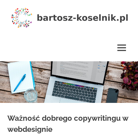
Skip
to
content
bartosz-
koselnik.pl
MENU
Ważność dobrego copywritingu w
webdesignie