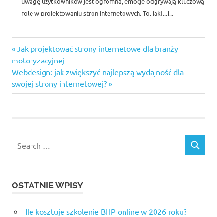
uwagę użytkowników jest ogromna, emocje odgrywają kluczową
rolę w projektowaniu stron internetowych. To, jak[...]...
Previous
Nawigacja
Jak projektować strony internetowe dla branży
Post:
motoryzacyjnej
wpisu
Next
Webdesign: jak zwiększyć najlepszą wydajność dla
Post:
swojej strony internetowej?
Search
SEARCH
for:
OSTATNIE WPISY
Ile kosztuje szkolenie BHP online w 2026 roku?