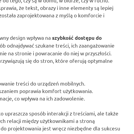
od tego, czy są w domu, w biurze, czy w ruchu.
prawia, że tekst, obrazy i inne elementy są lepiej
 została zaprojektowana z myślą o komforcie i
ywny design wpływa na
szybkość dostępu do
ób odnajdywać szukane treści, ich zaangażowanie
e na stronie i powracanie do niej w przyszłości.
rzywiązują się do stron, które oferują optymalne
wanie treści do urządzeń mobilnych.
kszaniem poprawia komfort użytkowania.
macje, co wpływa na ich zadowolenie.
o upraszcza sposób interakcji z treściami, ale także
h relacji między użytkownikami a stroną
e do projektowania jest wręcz niezbędne dla sukcesu