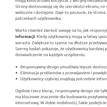
mogą komfortowo korzystać z witryny niezależnie 
Strony dostosowują się do szerokości ekranu, co s
widoczne i dostępne. Daje to poczucie, że strona
potrzebach użytkownika.
Warto również zwrócić uwagę na to, jak respons
. Kiedy użytkownicy mogą w łatwy spos
informacji
wzrasta. Zwiększa to szanse na dłuższe przebywani
Szereg badań pokazuje, że użytkownicy bardziej p
doświadczenie na każdym urządzeniu.
Responsywny design umożliwia lepsze dostoso
Eliminacja problemów z przewijaniem i powię
Użytkownicy szybciej znajdują potrzebne infor
Ogólnie rzecz biorąc, responsywny design nie tylk
ma kluczowe znaczenie dla budowania pozytywnyc
internetową. W dobie mobilności, takie podejści