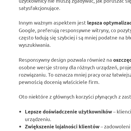
użytkownicy nie muszą zgadywać, jak poruszać się 
satysfakcjonujące.
Innym ważnym aspektem jest
lepsza optymaliza
Google, preferują responsywne witryny, co pozyt
często ładują się szybciej i są mniej podatne na b
wyszukiwania.
Responsywny design pozwala również na
oszczęd
osobne wersje strony dla różnych urządzeń, proj
rozwiązaniu. To oznacza mniej pracy oraz łatwiej
pewnością docenią właściciele firm.
Oto niektóre z głównych korzyści płynących z z
– klienc
Lepsze doświadczenie użytkowników
urządzeniu.
– zadowoleni 
Zwiększenie lojalności klientów