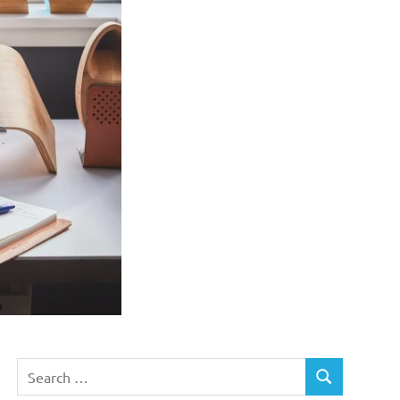
Search
SEARCH
for: