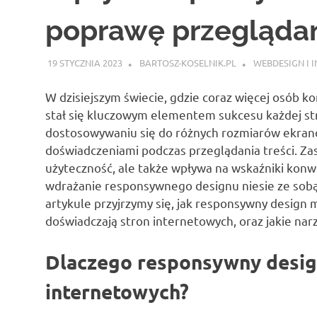
poprawę przeglądan
19 STYCZNIA 2023
BARTOSZ-KOSELNIK.PL
WEBDESIGN I 
W dzisiejszym świecie, gdzie coraz więcej osób k
stał się kluczowym elementem sukcesu każdej st
dostosowywaniu się do różnych rozmiarów ekranó
doświadczeniami podczas przeglądania treści. Zas
użyteczność, ale także wpływa na wskaźniki konwe
wdrażanie responsywnego designu niesie ze sob
artykule przyjrzymy się, jak responsywny design
doświadczają stron internetowych, oraz jakie na
Dlaczego responsywny design
internetowych?