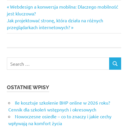
Previous
Nawigacja
Webdesign a konwersja mobilna: Dlaczego mobilność
Post:
jest kluczowa?
wpisu
Next
Jak projektować stronę, która działa na różnych
Post:
przeglądarkach internetowych?
Search
SEARCH
for:
OSTATNIE WPISY
Ile kosztuje szkolenie BHP online w 2026 roku?
Cennik dla szkoleń wstępnych i okresowych
Nowoczesne osiedle – co to znaczy i jakie cechy
wpływają na komfort życia