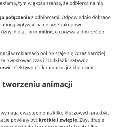
 reklama, tym większa szansa, że odbiorca na nią
z odbiorcami. Odpowiednio dobrane
o połączenia
re mogą wpływać na decyzje zakupowe.
 różnych platform
, co pozwala dotrzeć do
online
acji w reklamach online staje się coraz bardziej
zainwestować czas i środki w kreatywne
rawić efektywność komunikacji z klientami.
w tworzeniu animacji
 wymaga uwzględnienia kilku kluczowych praktyk,
macje powinny być
. Zbyt długie
krótkie i zwięzłe
dobrą praktyką jest ograniczenie ich do kilku