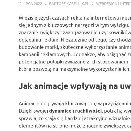
2 LIPCA 2022
BARTOSZ-KOSELNIK.PL
WEBDESIGN I INTER
W dzisiejszych czasach reklama internetowa musi
się jednym z kluczowych narzędzi w tym wyścigu. 
znacznie zwiększyć zaangażowanie użytkowników, 
oglądaniu reklam. Niezależnie od tego, czy chod
budowanie marki, skuteczne wykorzystanie anim
kampanii reklamowych. Jednakże, aby osiągnąć za
potencjalne pułapki związane z ich stosowaniem.
które pozwolą na maksymalne wykorzystanie ich 
Jak animacje wpływają na u
Animacje odgrywają kluczową rolę w przyciągani
Dzięki swojej
i
, potrafią w
dynamice
ruchliwości
sprawia, że stają się bardziej atrakcyjne wizual
elementów na stronę może znacznie zwiększyć cza