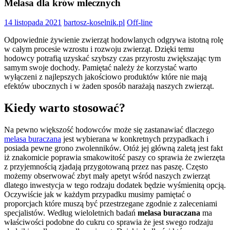
Melasa dla krów mlecznych
14 listopada 2021
bartosz-koselnik.pl
Off-line
Odpowiednie żywienie zwierząt hodowlanych odgrywa istotną rolę
w całym procesie wzrostu i rozwoju zwierząt. Dzięki temu
hodowcy potrafią uzyskać szybszy czas przyrostu zwiększając tym
samym swoje dochody. Pamiętać należy że korzystać warto
wyłączeni z najlepszych jakościowo produktów które nie mają
efektów ubocznych i w żaden sposób narażają naszych zwierząt.
Kiedy warto stosować?
Na pewno większość hodowców może się zastanawiać dlaczego
melasa buraczana
jest wybierana w konkretnych przypadkach i
posiada pewne grono zwolenników. Otóż jej główną zaletą jest fakt
iż znakomicie poprawia smakowitość paszy co sprawia że zwierzęta
z przyjemnością zjadają przygotowaną przez nas paszę. Często
możemy obserwować zbyt mały apetyt wśród naszych zwierząt
dlatego inwestycja w tego rodzaju dodatek będzie wyśmienitą opcją.
Oczywiście jak w każdym przypadku musimy pamiętać o
proporcjach które muszą być przestrzegane zgodnie z zaleceniami
specjalistów. Według wieloletnich badań
melasa buraczana
ma
właściwości podobne do cukru co sprawia że jest swego rodzaju