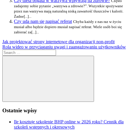
Czy dieta bogata w warzywa wpływają na zdrowie?
Często
zadajemy sobie pytanie „warzywa a zdrowie?”. Wszystkie spożywane
przez nas warzywa mają naturalną niską zawartość tłuszczów i kalorii.
Żadne[...]...
Czy uda nam się napisać referat
Chyba każdy z nas raz w życiu
musiał albo będzie dopiero musiał napisać referat. Wiele osób boi się
zabierać za[...]...
Nawigacja
Previous
Jak projektować strony internetowe dla organizacji non-profit
Post:
Next
Rola wideo w przyciąganiu uwagi i zaangażowaniu użytkowników
wpisu
Post:
Search
for:
Search
Ostatnie wpisy
Ile kosztuje szkolenie BHP online w 2026 roku? Cennik dla
szkoleń wstępnych i okresowych