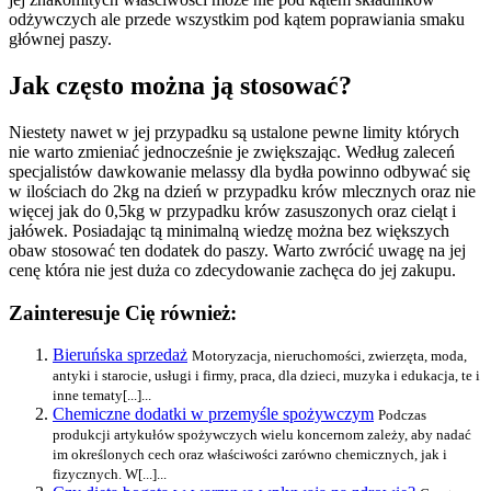
odżywczych ale przede wszystkim pod kątem poprawiania smaku
głównej paszy.
Jak często można ją stosować?
Niestety nawet w jej przypadku są ustalone pewne limity których
nie warto zmieniać jednocześnie je zwiększając. Według zaleceń
specjalistów dawkowanie melassy dla bydła powinno odbywać się
w ilościach do 2kg na dzień w przypadku krów mlecznych oraz nie
więcej jak do 0,5kg w przypadku krów zasuszonych oraz cieląt i
jałówek. Posiadając tą minimalną wiedzę można bez większych
obaw stosować ten dodatek do paszy. Warto zwrócić uwagę na jej
cenę która nie jest duża co zdecydowanie zachęca do jej zakupu.
Zainteresuje Cię również:
Bieruńska sprzedaż
Motoryzacja, nieruchomości, zwierzęta, moda,
antyki i starocie, usługi i firmy, praca, dla dzieci, muzyka i edukacja, te i
inne tematy[...]...
Chemiczne dodatki w przemyśle spożywczym
Podczas
produkcji artykułów spożywczych wielu koncernom zależy, aby nadać
im określonych cech oraz właściwości zarówno chemicznych, jak i
fizycznych. W[...]...