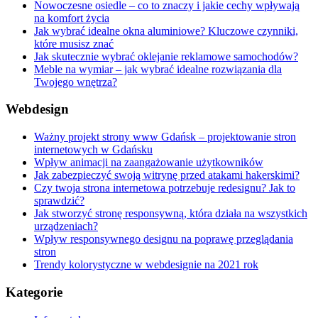
Nowoczesne osiedle – co to znaczy i jakie cechy wpływają
na komfort życia
Jak wybrać idealne okna aluminiowe? Kluczowe czynniki,
które musisz znać
Jak skutecznie wybrać oklejanie reklamowe samochodów?
Meble na wymiar – jak wybrać idealne rozwiązania dla
Twojego wnętrza?
Webdesign
Ważny projekt strony www Gdańsk – projektowanie stron
internetowych w Gdańsku
Wpływ animacji na zaangażowanie użytkowników
Jak zabezpieczyć swoją witrynę przed atakami hakerskimi?
Czy twoja strona internetowa potrzebuje redesignu? Jak to
sprawdzić?
Jak stworzyć stronę responsywną, która działa na wszystkich
urządzeniach?
Wpływ responsywnego designu na poprawę przeglądania
stron
Trendy kolorystyczne w webdesignie na 2021 rok
Kategorie