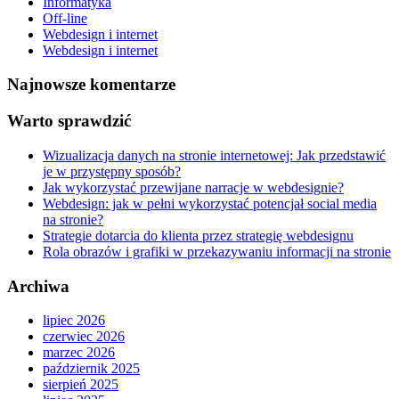
Informatyka
Off-line
Webdesign i internet
Webdesign i internet
Najnowsze komentarze
Warto sprawdzić
Wizualizacja danych na stronie internetowej: Jak przedstawić
je w przystępny sposób?
Jak wykorzystać przewijane narracje w webdesignie?
Webdesign: jak w pełni wykorzystać potencjał social media
na stronie?
Strategie dotarcia do klienta przez strategię webdesignu
Rola obrazów i grafiki w przekazywaniu informacji na stronie
Archiwa
lipiec 2026
czerwiec 2026
marzec 2026
październik 2025
sierpień 2025