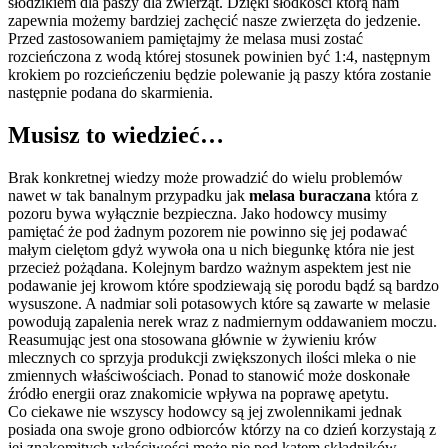
słodzikiem dla paszy dla zwierząt. Dzięki słodkości którą nam
zapewnia możemy bardziej zachęcić nasze zwierzęta do jedzenie.
Przed zastosowaniem pamiętajmy że melasa musi zostać
rozcieńczona z wodą której stosunek powinien być 1:4, następnym
krokiem po rozcieńczeniu będzie polewanie ją paszy która zostanie
następnie podana do skarmienia.
Musisz to wiedzieć…
Brak konkretnej wiedzy może prowadzić do wielu problemów
nawet w tak banalnym przypadku jak
melasa buraczana
która z
pozoru bywa wyłącznie bezpieczna. Jako hodowcy musimy
pamiętać że pod żadnym pozorem nie powinno się jej podawać
małym cielętom gdyż wywoła ona u nich biegunkę która nie jest
przecież pożądana. Kolejnym bardzo ważnym aspektem jest nie
podawanie jej krowom które spodziewają się porodu bądź są bardzo
wysuszone. A nadmiar soli potasowych które są zawarte w melasie
powodują zapalenia nerek wraz z nadmiernym oddawaniem moczu.
Reasumując jest ona stosowana głównie w żywieniu krów
mlecznych co sprzyja produkcji zwiększonych ilości mleka o nie
zmiennych właściwościach. Ponad to stanowić może doskonałe
źródło energii oraz znakomicie wpływa na poprawę apetytu.
Co ciekawe nie wszyscy hodowcy są jej zwolennikami jednak
posiada ona swoje grono odbiorców którzy na co dzień korzystają z
jej znakomitych właściwości może nie pod kątem składników