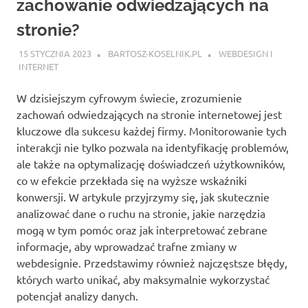
zachowanie odwiedzających na
stronie?
15 STYCZNIA 2023
BARTOSZ-KOSELNIK.PL
WEBDESIGN I
INTERNET
W dzisiejszym cyfrowym świecie, zrozumienie
zachowań odwiedzających na stronie internetowej jest
kluczowe dla sukcesu każdej firmy. Monitorowanie tych
interakcji nie tylko pozwala na identyfikację problemów,
ale także na optymalizację doświadczeń użytkowników,
co w efekcie przekłada się na wyższe wskaźniki
konwersji. W artykule przyjrzymy się, jak skutecznie
analizować dane o ruchu na stronie, jakie narzędzia
mogą w tym pomóc oraz jak interpretować zebrane
informacje, aby wprowadzać trafne zmiany w
webdesignie. Przedstawimy również najczęstsze błędy,
których warto unikać, aby maksymalnie wykorzystać
potencjał analizy danych.