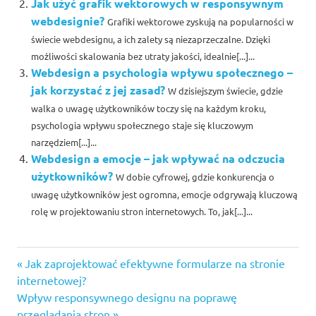
Jak użyć grafik wektorowych w responsywnym
webdesignie?
Grafiki wektorowe zyskują na popularności w
świecie webdesignu, a ich zalety są niezaprzeczalne. Dzięki
możliwości skalowania bez utraty jakości, idealnie[...]...
Webdesign a psychologia wpływu społecznego –
jak korzystać z jej zasad?
W dzisiejszym świecie, gdzie
walka o uwagę użytkowników toczy się na każdym kroku,
psychologia wpływu społecznego staje się kluczowym
narzędziem[...]...
Webdesign a emocje – jak wpływać na odczucia
użytkowników?
W dobie cyfrowej, gdzie konkurencja o
uwagę użytkowników jest ogromna, emocje odgrywają kluczową
rolę w projektowaniu stron internetowych. To, jak[...]...
Previous
Nawigacja
Jak zaprojektować efektywne formularze na stronie
Post:
internetowej?
wpisu
Next
Wpływ responsywnego designu na poprawę
Post:
przeglądania stron