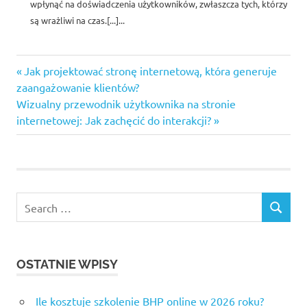
wpłynąć na doświadczenia użytkowników, zwłaszcza tych, którzy
są wrażliwi na czas.[...]...
Previous
Nawigacja
Jak projektować stronę internetową, która generuje
Post:
zaangażowanie klientów?
wpisu
Next
Wizualny przewodnik użytkownika na stronie
Post:
internetowej: Jak zachęcić do interakcji?
Search
SEARCH
for:
OSTATNIE WPISY
Ile kosztuje szkolenie BHP online w 2026 roku?